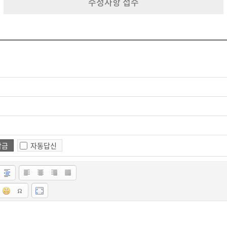
수정사항 접수
경우 수집하지 않으며, 미동의(로 인해)시 서비스 이용이 제한됩니다.
잠금
자동답신